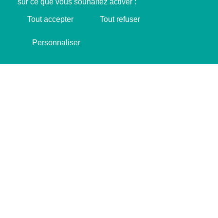
sur ce que vous souhaitez activer :
Tout accepter
Tout refuser
Soutenir SINGA !
Personnaliser
JE FAIS UN DON ❤️
Intervenant·e·s SINGA