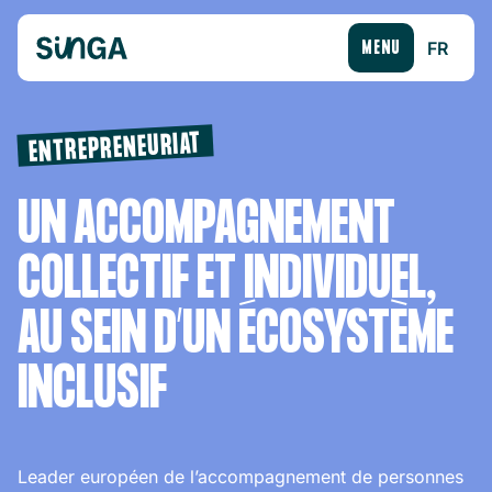
FR
MENU
ENTREPRENEURIAT
UN ACCOMPAGNEMENT
COLLECTIF ET INDIVIDUEL,
AU SEIN D’UN ÉCOSYSTÈME
INCLUSIF
Leader européen de l’accompagnement de personnes