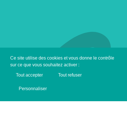
Ce site utilise des cookies et vous donne le contrôle
sur ce que vous souhaitez activer :
Tout accepter
Tout refuser
Support SINGA !
Personnaliser
I'M MAKING DONATION ❤️
From June 17 to 27, SINGA communities are