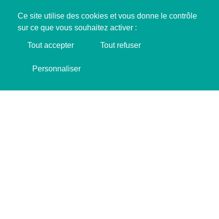
Ce site utilise des cookies et vous donne le contrôle
sur ce que vous souhaitez activer :
Tout accepter
Tout refuser
Soutenir SINGA !
Personnaliser
JE FAIS UN DON ❤️
Les 4 et 5 février 2026, SINGA a réuni à Marseille
les représentant·es de son réseau international,
présent dans 16 villes et 7 pays. Pendant deux
jours, les équipes ont travaillé ensemble pour
adapter leurs stratégies dans un contexte marqué
par le durcissement des politiques migratoires, la
progression des discours d’exclusion et la