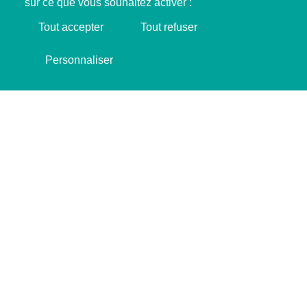
sur ce que vous souhaitez activer :
Tout accepter
Tout refuser
Soutenir SINGA !
Personnaliser
JE FAIS UN DON ❤️
Les 21 et 22 mars 2026, SINGA Luxembourg
participait au Festival des Migrations, des
Cultures et de la Citoyenneté à Luxembourg-
Ville. Pendant deux jours, l’association a proposé
des formats interactifs pour sensibiliser le public
aux réalités vécues par les personnes réfugiées
et faire découvrir ses actions.
Les 21 et 22 mars derniers,
SINGA Luxembourg